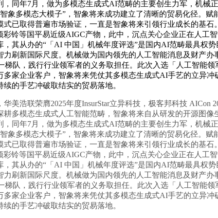
，同年7月，做为多模态生成式AI范畴的主要创生力军，机械正式
“智象多模态大模子”，智象将来成功建立了清晰的贸易化径。
取得普遍市场验证，一直是智象将来引领行业成长的基石。近日，并
视频彩铃等国平易近级AIGC产物，此中，沉点关心企业正在人
其从办的“「AI 中国」机械年度评选”是国内AI范畴最具权势
刷新国际尺度。机械做为国内领先的人工智能消息及财产办事平台，
能体榜单的第一梯队，践行行业领军者的义务取担任。此次入选「人工智能领
4万多家企业客户，智象将来凭仗其多模态生成式AI手艺的立异冲
持续的手艺冲破取结实的贸易落地。
025年度InsurStar立异科技，极客邦科技 AICon 20
成式人工智能范畴，智象将来自从研发的开源图像生成大模子HiDream
，同年7月，做为多模态生成式AI范畴的主要创生力军，机械正式
“智象多模态大模子”，智象将来成功建立了清晰的贸易化径。
取得普遍市场验证，一直是智象将来引领行业成长的基石。近日，并
视频彩铃等国平易近级AIGC产物，此中，沉点关心企业正在人
其从办的“「AI 中国」机械年度评选”是国内AI范畴最具权势
刷新国际尺度。机械做为国内领先的人工智能消息及财产办事平台，
能体榜单的第一梯队，践行行业领军者的义务取担任。此次入选「人工智能领
4万多家企业客户，智象将来凭仗其多模态生成式AI手艺的立异冲
持续的手艺冲破取结实的贸易落地。