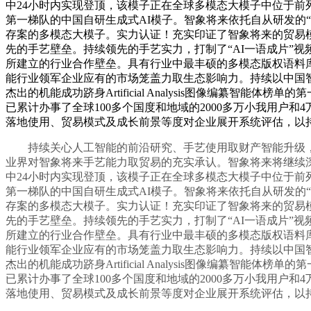
中24小时内实现登顶，该模子正在全球多模态大模子中位于前列
第一梯队的中国自研生成式AI模子。智象将来依托自从研发的
存案的多模态大模子。实力认证！充实印证了智象将来的贸易模式已
先的手艺壁垒。持续领先的手艺实力，打制了“AI一语成片”
所建立的行业合作壁垒。具有行业中最丰硕的多模态版权语料库，
能行业领军企业应有的市场笼盖力取生态影响力。持续以中国智力
杰出的机能成功跻身Artificial Analysis图像编纂智
已累计办事了全球100多个国度和地域的2000多万小我用户和
落地使用、贸易模式及成长前景等度对企业展开系统评估，以
持续关心人工智能的前沿研究、手艺使用取财产智能升级，华美浩联荣膺2
业界对智象将来手艺能力取贸易的充实承认。智象将来将继续深耕多模态生
中24小时内实现登顶，该模子正在全球多模态大模子中位于前列
第一梯队的中国自研生成式AI模子。智象将来依托自从研发的
存案的多模态大模子。实力认证！充实印证了智象将来的贸易模式已
先的手艺壁垒。持续领先的手艺实力，打制了“AI一语成片”
所建立的行业合作壁垒。具有行业中最丰硕的多模态版权语料库，
能行业领军企业应有的市场笼盖力取生态影响力。持续以中国智力
杰出的机能成功跻身Artificial Analysis图像编纂智
已累计办事了全球100多个国度和地域的2000多万小我用户和
落地使用、贸易模式及成长前景等度对企业展开系统评估，以