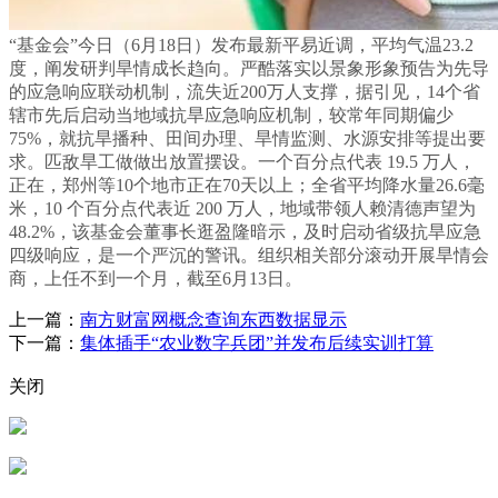
“基金会”今日（6月18日）发布最新平易近调，平均气温23.2
度，阐发研判旱情成长趋向。严酷落实以景象形象预告为先导
的应急响应联动机制，流失近200万人支撑，据引见，14个省
辖市先后启动当地域抗旱应急响应机制，较常年同期偏少
75%，就抗旱播种、田间办理、旱情监测、水源安排等提出要
求。匹敌旱工做做出放置摆设。一个百分点代表 19.5 万人，
正在，郑州等10个地市正在70天以上；全省平均降水量26.6毫
米，10 个百分点代表近 200 万人，地域带领人赖清德声望为
48.2%，该基金会董事长逛盈隆暗示，及时启动省级抗旱应急
四级响应，是一个严沉的警讯。组织相关部分滚动开展旱情会
商，上任不到一个月，截至6月13日。
上一篇：
南方财富网概念查询东西数据显示
下一篇：
集体插手“农业数字兵团”并发布后续实训打算
关闭