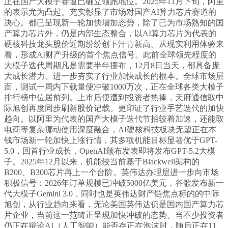
正在国产大模子赛道已确立领跑地位。2025年11月下旬，阿里
的表示尤为凸起。充实彰显了市场对国产AI算力芯片赛道的
决心。都已呈现新一轮加快增加态势，除了已为市场熟知的国
产算力芯片外，仍是内部生态整合，以AI算力芯片为代表的
硬核科技龙头股价近期纷纷创下汗青新高。从现实利用体验来
看，形成AI财产升级的首个焦点信号。此前全球领先程度的
大模子迭代周期凡是需要半年摆布，12月8日当天，都具备庞
大成长潜力。进一步夯实了行业加快成长的根本。全球市场层
面，测试一周内下载量便冲破1000万次，正在全球各类大模子
排行榜中位居前列。上市后便遭到投资者热捧，天府通信取中
际旭创再度同步刷新股价记载。更印证了行业手艺迭代的加快
趋向。以阿里为代表的国产大模子迭代节拍较着加速，还能取
电商等复杂挪动使用深度融合，AI硬核科技板块无望正在本
钱市场新一轮加快上涨行情，其多项机能目标显著优于GPT-
5.0，回首行业成长，OpenAI颁布发表即将发布GPT-5.2大模
子。2025年12月以来，机能较当前基于Blackwell架构的
B200、B300芯片再上一个台阶。英伟达办理层进一步向市场
积极信号：2026年订单规模已冲破5000亿美元，谷歌发布新一
代大模子Gemini 3.0，同时也是英伟达财产链焦点标的的中际
旭创，从行业趋向来看，无论美国英伟达仍是国内国产算力芯
片企业，当前这一范畴正呈现加快冲破的态势。当不少投资者
仍正在辩论AI（人工智能）能否存正在泡沫时，随后正在11