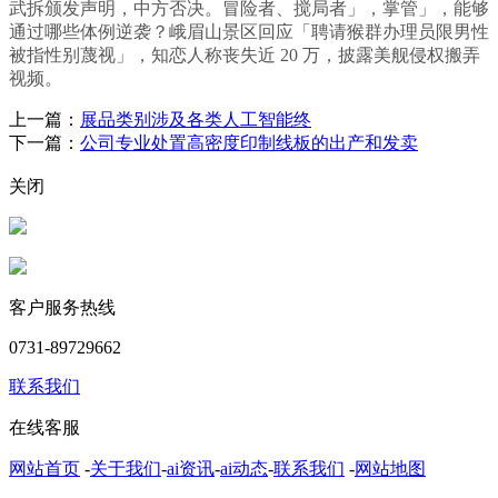
武拆颁发声明，中方否决。冒险者、搅局者」，掌管」，能够
通过哪些体例逆袭？峨眉山景区回应「聘请猴群办理员限男性
被指性别蔑视」，知恋人称丧失近 20 万，披露美舰侵权搬弄
视频。
上一篇：
展品类别涉及各类人工智能终
下一篇：
公司专业处置高密度印制线板的出产和发卖
关闭
客户服务热线
0731-89729662
联系我们
在线客服
网站首页
-
关于我们
-
ai资讯
-
ai动态
-
联系我们
-
网站地图