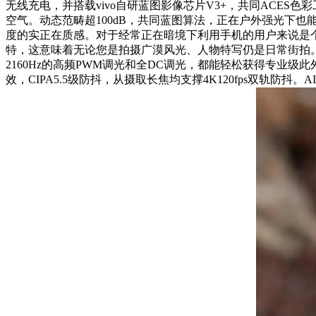
无线充电，并搭载vivo自研蓝图影像芯片V3+，共同ACES
空气。动态范畴超100dB，共同蓝图算法，正在户外强光下也
度的实正在质感。对于经常正在暗境下利用手机的用户来说是个，间
特，这意味着无论您是拍摄广漠风光、人物特写仍是日常街拍。vivoX3
2160Hz的高频PWM调光和全DC调光，都能轻松获得专业级此
效，CIPA5.5级防抖，从摄取长焦均支撑4K120fps双轨防抖