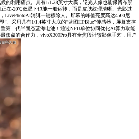
候的利用痛点。具有1/1.28英寸大底，逆光人像也能保留布景
机正在-20℃低温下也能一般运转，而是皮肤纹理清晰、光影过
ePhotoAI消弭一键移除人。屏幕的峰值亮度高达4500尼
即”。采用具有1/1.4英寸大底的“蓝图HPBlue”传感器，屏幕支撑
ro内置第二代半固态蓝海电池！通过NPU单位协同优化AI算力取能
o最焦点的合作力，vivoX300Pro具有全焦段计较影像手艺，用户