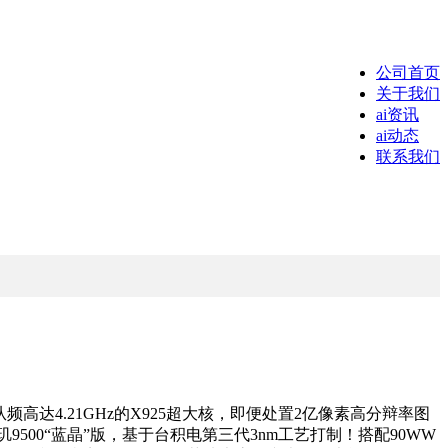
公司首页
关于我们
ai资讯
ai动态
联系我们
同从频高达4.21GHz的X925超大核，即便处置2亿像素高分辩率图
9500“蓝晶”版，基于台积电第三代3nm工艺打制！搭配90WW