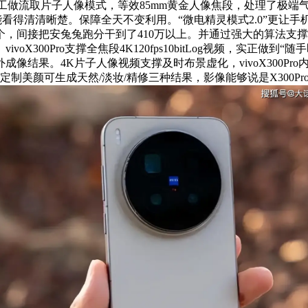
色彩工做流取片子人像模式，等效85mm黄金人像焦段，处理了极端气
能看得清清晰楚。保障全天不变利用。“微电精灵模式2.0”更让手
接把安兔兔跑分干到了410万以上。并通过强大的算法支撑，Liv
00Pro支撑全焦段4K120fps10bitLog视频，实正做到“随手
外成像结果。4K片子人像视频支撑及时布景虚化，vivoX300P
。AI定制美颜可生成天然/淡妆/精修三种结果，影像能够说是X300Pr