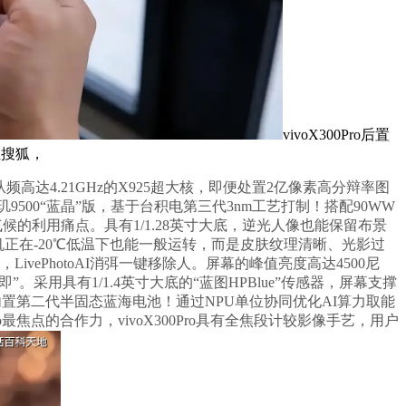
vivoX300Pro后置
往搜狐，
同从频高达4.21GHz的X925超大核，即便处置2亿像素高分辩率图
9500“蓝晶”版，基于台积电第三代3nm工艺打制！搭配90WW
候的利用痛点。具有1/1.28英寸大底，逆光人像也能保留布景
机正在-20℃低温下也能一般运转，而是皮肤纹理清晰、光影过
ePhotoAI消弭一键移除人。屏幕的峰值亮度高达4500尼
即”。采用具有1/1.4英寸大底的“蓝图HPBlue”传感器，屏幕支撑
ro内置第二代半固态蓝海电池！通过NPU单位协同优化AI算力取能
o最焦点的合作力，vivoX300Pro具有全焦段计较影像手艺，用户