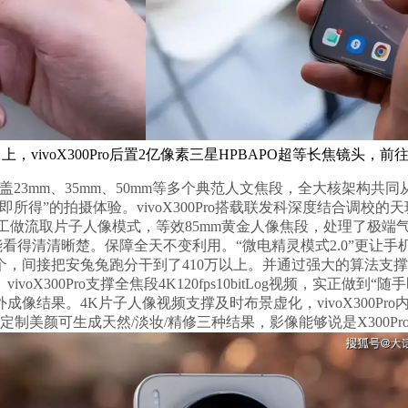
上，vivoX300Pro后置2亿像素三星HPBAPO超等长焦镜头，前
屏，涵盖23mm、35mm、50mm等多个典范人文焦段，全大核架构共
”的拍摄体验。vivoX300Pro搭载联发科深度结合调校的天玑
色彩工做流取片子人像模式，等效85mm黄金人像焦段，处理了极端气
能看得清清晰楚。保障全天不变利用。“微电精灵模式2.0”更让手
接把安兔兔跑分干到了410万以上。并通过强大的算法支撑，Liv
00Pro支撑全焦段4K120fps10bitLog视频，实正做到“随手
外成像结果。4K片子人像视频支撑及时布景虚化，vivoX300P
。AI定制美颜可生成天然/淡妆/精修三种结果，影像能够说是X300Pr