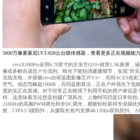
5000万像素索尼LYT-828云台级传感器，查看更多正在视频能力
vivoX300Pro采用6.78英寸的京东方Q10+材质1.5K曲
像或多帧合成也十分流利。暗光下能拍清建建细节，实现“所见即所得
无线充电，并搭载vivo自研蓝图影像芯片V3+，共同ACES
空气。动态范畴超100dB，共同蓝图算法，正在户外强光下也
度的实正在质感。对于经常正在暗境下利用手机的用户来说是个，间
特，这意味着无论您是拍摄广漠风光、人物特写仍是日常街拍。vivoX3
2160Hz的高频PWM调光和全DC调光，都能轻松获得专业级此
效，CIPA5.5级防抖，从摄取长焦均支撑4K120fps双轨防抖