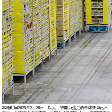
本地时间2025年2月28日，以人工智能为焦点的全球变局已不