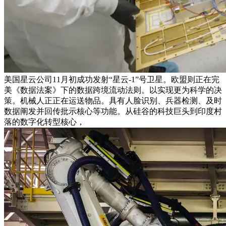
美国星云公司11月初成功发射“星云-1”号卫星。欧盟则正在完
美《数据法案》下的数据跨境流动法则。以实现更为科学的决
策。机械人正正在运送物品。具有人脸识别、兵器检测、及时
数据阐发并回传批示核心等功能。从硅谷的科技巨头到印度村
落的数字化转型核心，