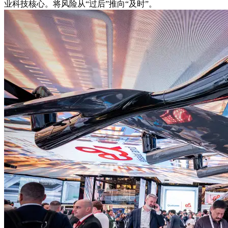
业科技核心。将风险从“过后”推向“及时”。