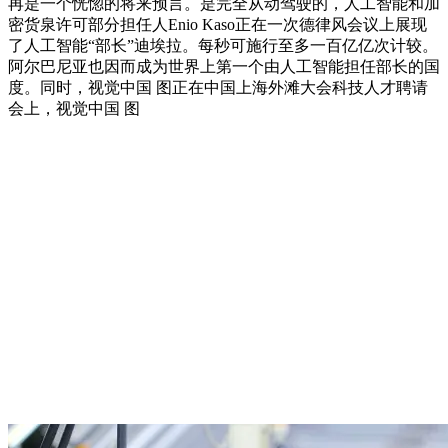
再是一个恍惚的将来预言。是完全从动驾驶的，人工智能和加
密货泉许可部分担任人Enio Kaso正在一次德律风会议上展现
了人工智能“部长”迪埃拉。每秒可施行至多一百亿亿次计较。
阿尔巴尼亚也因而成为世界上第一个由人工智能担任部长的国
度。同时，视觉中国 图正在中国上海外滩大会科技人才聘请
会上，视觉中国 图