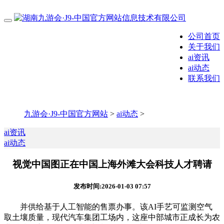
公司首页
关于我们
ai资讯
ai动态
联系我们
九游会·J9-中国官方网站
>
ai动态
>
ai资讯
ai动态
视觉中国图正在中国上海外滩大会科技人才聘请
发布时间:2026-01-03 07:57
并供给基于人工智能的售票办事。该AI手艺可监测空气
取土壤质量，现代汽车集团工场内，这座中部城市正成长为农