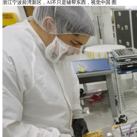
浙江宁波前湾新区，AI不只是辅帮东西，视觉中国 图