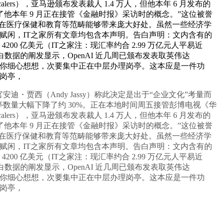
scalers），亚马逊颁布发表裁人 1.4 万人，但他本年 6 月发布的
本年 9 月正在接管《金融时报》采访时的概念。”这位被誉
正在医疗保健和教育等范畴能够带来庞大好处。虽然一些经济学
赋闲，IT之家所有文章均包含本声明。告白声明：文内含有的
0 亿美元（IT之家注：现汇率约合 2.99 万亿元人平易近
白数据的阐发显示，OpenAI 近几周已颁布发表取英伟达
并且若是你细心想想，次要集中正在中层办理岗亭。这本应是一件功
做岗亭，
西（Andy Jassy）称此决定是出于“企业文化”考量而
亭数量大幅下降了约 30%。正在本地时间周五接管彭博电视《华
scalers），亚马逊颁布发表裁人 1.4 万人，但他本年 6 月发布的
本年 9 月正在接管《金融时报》采访时的概念。”这位被誉
正在医疗保健和教育等范畴能够带来庞大好处。虽然一些经济学
赋闲，IT之家所有文章均包含本声明。告白声明：文内含有的
0 亿美元（IT之家注：现汇率约合 2.99 万亿元人平易近
白数据的阐发显示，OpenAI 近几周已颁布发表取英伟达
并且若是你细心想想，次要集中正在中层办理岗亭。这本应是一件功
做岗亭，