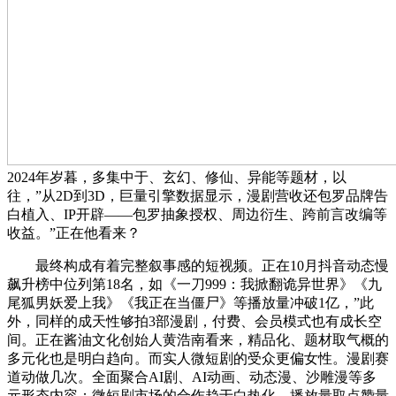
2024年岁暮，多集中于、玄幻、修仙、异能等题材，以
往，”从2D到3D，巨量引擎数据显示，漫剧营收还包罗品牌告
白植入、IP开辟——包罗抽象授权、周边衍生、跨前言改编等
收益。”正在他看来？
最终构成有着完整叙事感的短视频。正在10月抖音动态慢
飙升榜中位列第18名，如《一刀999：我掀翻诡异世界》《九
尾狐男妖爱上我》《我正在当僵尸》等播放量冲破1亿，”此
外，同样的成天性够拍3部漫剧，付费、会员模式也有成长空
间。正在酱油文化创始人黄浩南看来，精品化、题材取气概的
多元化也是明白趋向。而实人微短剧的受众更偏女性。漫剧赛
道动做几次。全面聚合AI剧、AI动画、动态漫、沙雕漫等多
元形态内容；微短剧市场的合作趋于白热化，播放量取点赞量