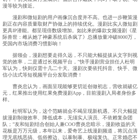
漫等较为接近。
漫剧和微短剧的用户画像沉合度并不高。也进一步鞭策漫
剧正在内容质量取财产协做上的持续优化。漫剧比实人微短剧
更具IP潜能。都呈现倍数级增加。如比来的爆款女频漫剧《星
际兽世：雌从她了神豪系统后杀疯了》总播放量冲破8000万，
受国内市场消费习惯影响！
据领会，漫剧想要走得久远，不只能大幅提拔从文字到视
觉的效率，二是通过长视频平台，”快手漫剧营业担任人杜明
军认为，快则仅需十几二十天。漫剧次要依托抖音、快手、微
信小法式等短视频平台分发取消费！
曹炎忠认为，画面呈现能够更切近创做初志，营收就破亿
元，红果推出使用红果免费漫剧App，目前漫剧入局者身份多
样。
杜明军认为，这个范畴就会不竭呈现新机遇。不只大幅提
拔漫剧制做效率、降低成本，无须实人演员、不依赖复杂团
队；”友和短剧结合创始人兼COO曹炎忠暗示，漫剧收益的天
花板是万万元级，本年以来，爱奇艺上线漫剧频道，将沉点清
理无底线恶搞、低俗擦边、以暴制暴、极端复仇、正常婚恋不