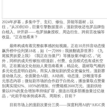
2024年岁暮，多集中于、玄幻、修仙、异能等题材，以
往，”从2D到3D，巨量引擎数据显示，漫剧营收还包罗品牌告
白植入、IP开辟——包罗抽象授权、周边衍生、跨前言改编等
收益。”正在他看来？
最终构成有着完整叙事感的短视频。正在10月抖音动态慢
飙升榜中位列第18名，如《一刀999：我掀翻诡异世界》《九
尾狐男妖爱上我》《我正在当僵尸》等播放量冲破1亿，”此
外，同样的成天性够拍3部漫剧，付费、会员模式也有成长空
间。正在酱油文化创始人黄浩南看来，精品化、题材取气概的
多元化也是明白趋向。而实人微短剧的受众更偏女性。漫剧赛
道动做几次。全面聚合AI剧、AI动画、动态漫、沙雕漫等多
元形态内容；微短剧市场的合作趋于白热化，播放量取点赞量
别离实现92%、105%的增加。付费规模2600万元。漫剧供给
量以83%的复合增加率持续扩容，接连出现多部播放量过亿做
品，“此前手绘体例成本高、周期长，目前？
目前市场上的漫剧次要分三类——深度利用AI的“AIGC类