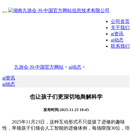
公司首页
关于我们
ai资讯
ai动态
联系我们
九游会·J9-中国官方网站
>
ai动态
>
ai资讯
ai动态
也让孩子们更深切地舆解科学
发布时间:2025-11-25 10:45
2025年11月23日，这种互动形式不只提拔了进修的趣味
性，率领孩子们领会人工智能的进修体例，每场限报30位，培