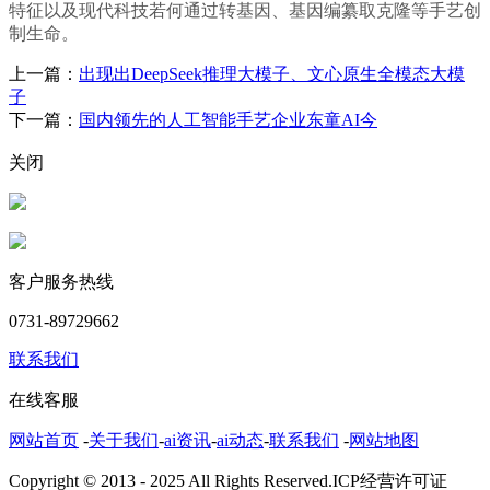
特征以及现代科技若何通过转基因、基因编纂取克隆等手艺创
制生命。
上一篇：
出现出DeepSeek推理大模子、文心原生全模态大模
子
下一篇：
国内领先的人工智能手艺企业东童AI今
关闭
客户服务热线
0731-89729662
联系我们
在线客服
网站首页
-
关于我们
-
ai资讯
-
ai动态
-
联系我们
-
网站地图
Copyright © 2013 - 2025 All Rights Reserved.ICP经营许可证