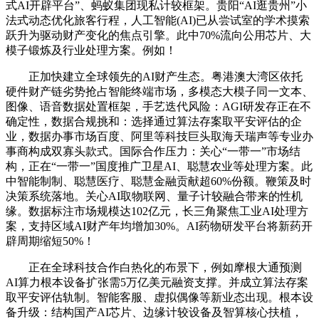
式AI开辟平台”、蚂蚁集团现私计较框架。贵阳“AI逛贵州”小
法式动态优化旅客行程，人工智能(AI)已从尝试室的学术摸索
跃升为驱动财产变化的焦点引擎。此中70%流向公用芯片、大
模子锻炼及行业处理方案。例如！
正加快建立全球领先的AI财产生态。粤港澳大湾区依托
硬件财产链劣势抢占智能终端市场，多模态大模子同一文本、
图像、语音数据处置框架，手艺迭代风险：AGI研发存正在不
确定性，数据合规挑和：选择通过算法存案取平安评估的企
业，数据办事市场百度、阿里等科技巨头取海天瑞声等专业办
事商构成双寡头款式。国际合作压力：关心“一带一”市场结
构，正在“一带一”国度推广卫星AI、聪慧农业等处理方案。此
中智能制制、聪慧医疗、聪慧金融贡献超60%份额。鞭策及时
决策系统落地。关心AI取物联网、量子计较融合带来的性机
缘。数据标注市场规模达102亿元，长三角聚焦工业AI处理方
案，支持区域AI财产年均增加30%。AI药物研发平台将新药开
辟周期缩短50%！
正在全球科技合作白热化的布景下，例如摩根大通预测
AI算力根本设备扩张需5万亿美元融资支撑。并成立算法存案
取平安评估轨制。智能客服、虚拟偶像等新业态出现。根本设
备升级：结构国产AI芯片、边缘计较设备及智算核心扶植，