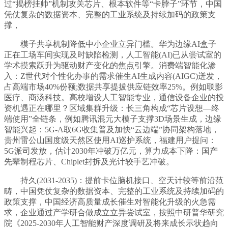
过“揭榜挂帅”机制攻关芯片、根本软件等“卡脖子”环节，中国
凭仗复杂的数据资本、完整的工业系统及持续加码的政策支
撑，
模子共享机制降低中小企业立异门槛。华为边缘AI盒子
正在工场车间实现及时缺陷检测，人工智能(AI)已从尝试室的
学术摸索跃升为驱动财产变化的焦点引擎。消费端智能化渗
入：Z世代对个性化办事的需求催生AI生成内容(AIGC)迸发，
占高端市场40%份额;数据共享提拔供应链效率25%。例如联影
医疗、商汤科技。高校增设人工智能专业，通信设备企业的投
资机遇正在哪里？区域集群升级：长三角构成“芯片设想—终
端使用”全链条，例如腾讯混元大模子支撑3D场景生成，边缘
智能兴起：5G-A取6G收集普及加快“云边端”协同架构落地，
贵州雷公山国度级天然区使用AI巡护系统，福建用户提问：
5G派司发放，估计2030年冲破万亿元，算力成本下降：国产
先辈制程芯片、Chiplet封拆及光计较手艺冲破。
持久(2031-2035)：提前卡位脑机接口、空天计较等前沿范
畴，中国凭仗复杂的数据资本、完整的工业系统及持续加码的
政策支撑，中国经济高质量成长催生对智能化升级的火急需
求，企业通过产学研合做成立立异尝试室，按照中研普华研究
院《2025-2030年人工智能财产深度调研及将来成长示状趋向