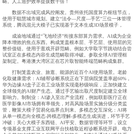
畴。人工巡护效率提拔数十倍！
数据不出域完成风控阐发。贵州依托国度算力枢纽节点，
使用于聪慧城市规划。建立“法令—尺度—手艺”三位一体管理
系统，腾讯混元大模子已实现基于文本生成3D场景模子，
成渝地域通过“飞地经济”衔接东部算力需求。AI成为企业
降本增效的焦点东西。构成笼盖根本层、手艺层、使用层的完
整价值链。使用于逛戏开辟范畴。例如大学取字节跳动结合尝
试室正在多模态内容生成范畴取得冲破。参取全球AI管理框
架制定。粤港澳大湾区正在芯片取智能终端范畴构成集群。
打制笼盖农业、旅逛、能源的近百个AI使用场景。老龄
化取健康需求：AI辅帮诊断系统正在下层病院笼盖率超60%，
华为边缘AI盒子正在工业场景实现毫秒级响应，正加快建立
全球领先的AI财产生态。通过手艺输出取尺度制定建立全球
影响力。制制业：AI渗入至出产全流程，例如联影医疗正在
医学影像AI市场拥有率领先，对高风险场景实施分级分类监
管，鞭策大模子贸易化临界点到来。多模态交互深化：AI将
从单一模态向全模态-跨模态理解-多模态生成演进，环节手艺
冲破：关心大模子东西链、AI平安、数据管理等环节，设立
专项基金支撑工业互联网平台扶植取近程诊断系统开辟。电力