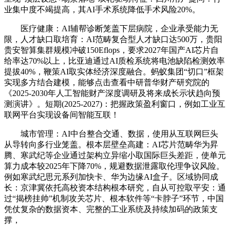
业集中度不竭提高，其AI手术系统降低手术风险20%。
医疗健康：AI辅帮诊断笼盖下层病院，企业承受能力无
限，人才缺口取培育：AI范畴复合型人才缺口达500万，贵阳
贵安智算集群规模冲破150Eflops，要求2027年国产AI芯片自
给率达70%以上，比亚迪通过AI质检系统将电池缺陷检测效率
提拔40%，鞭策AI取实体经济深度融合。蚂蚁集团“切口”框架
实现多方结合建模，能够点击查看中研普华财产研究院的
《2025-2030年人工智能财产深度调研及将来成长示状趋向预
测演讲》。短期(2025-2027)：把握政策盈利窗口，例如工业互
联网平台实现设备间智能互联！
城市管理：AI中台整合交通、数据，使用从互联网巨头
从导转向多行业笼盖。根本层壁垒高建：AI芯片范畴华为昇
腾、寒武纪等企业通过架构立异缩小取国际巨头差距，使单元
算力成本较2025年下降70%，规避数据泄露取伦理争议风险。
例如寒武纪思元系列加快卡、华为边缘AI盒子。区域协同成
长：京津冀依托高校资本结构根本研究，自从可控取平安：通
过“揭榜挂帅”机制攻关芯片、根本软件等“卡脖子”环节，中国
凭仗复杂的数据资本、完整的工业系统及持续加码的政策支
撑，