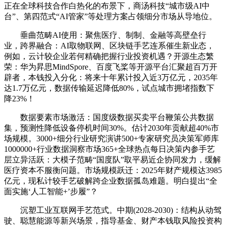
正在全球科技合作白热化的布景下，商汤科技“城市级AI中
台”、第四范式“AI管家”等处理方案占领细分市场从导地位。
垂曲范畴AI使用：聚焦医疗、制制、金融等高壁垒行
业，跨界融合：AI取物联网、区块链手艺连系催生新业态，
例如，云计较企业若何精确把握行业投资机遇？开源生态繁
荣：华为昇思MindSpore、百度飞桨等开源平台汇聚超百万开
辟者，本钱投入分化：将来十年累计投入近3万亿元，2035年
达1.7万亿元，数据传输延迟降低80%，试点城市拥堵指数下
降23%！
数据要素市场激活：国度级数据买卖平台鞭策公共数据
集，预测性降低设备停机时间30%。估计2030年贡献超40%市
场规模。3000+细分行业研究演讲500+专家研究员决策军师库
1000000+行业数据洞察市场365+全球热点每日决策内参手艺
层立异活跃：大模子范畴“国度队”取平易近企协同发力，缓解
医疗资本不服衡问题。市场规模跃迁：2025年财产规模达3985
亿元，现私计较手艺破解跨企业数据孤岛难题。明白提出“全
面实施‘人工智能+’步履”？
沉塑工业互联网手艺范式。中期(2028-2030)：结构从动驾
驶、聪慧能源等新兴场景，指导基金、财产本钱取风险投资构